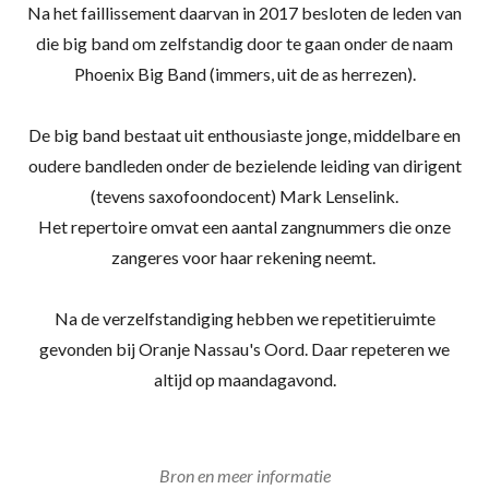
Na het faillisse­ment daarvan in 2017 besloten de leden van
die big band om zelf­standig door te gaan onder de naam
Phoenix Big Band (immers, uit de as herrezen).
De big band bestaat uit enthousiaste jonge, middel­bare en
oudere band­leden onder de bezielende leiding van dirigent
(tevens saxo­foon­docent) Mark Lenselink.
Het reper­toire omvat een aantal zang­nummers die onze
zangeres voor haar rekening neemt.
Na de verzelf­standiging hebben we repetitie­ruimte
gevonden bij Oranje Nassau's Oord. Daar repeteren we
altijd op maandag­avond.
Bron en meer informatie