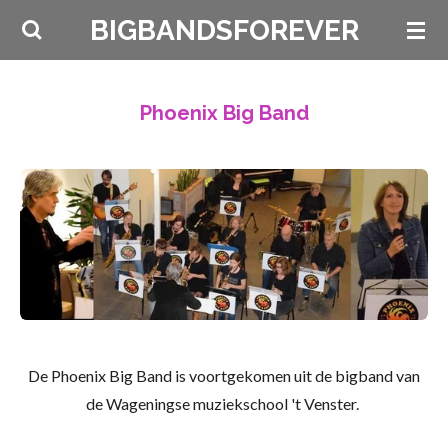
Ga
BIGBANDSFOREVER
direct
naar
de
Phoenix Big Band
hoofdinhoud
De Phoenix Big Band is voort­gekomen uit de big­band van
de Wage­ningse muziek­school 't Venster.